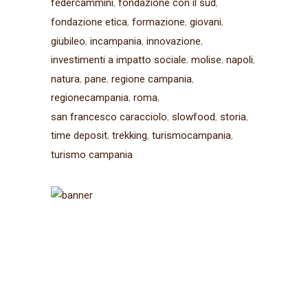
federcammini
fondazione con il sud
fondazione etica
formazione
giovani
giubileo
incampania
innovazione
investimenti a impatto sociale
molise
napoli
natura
pane
regione campania
regionecampania
roma
san francesco caracciolo
slowfood
storia
time deposit
trekking
turismocampania
turismo campania
Iscriviti alla
newsletter