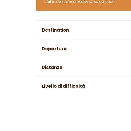
dalla stazione di Vairano scalo 6 km
Destination
Departure
Distanza
Livello di difficoltà