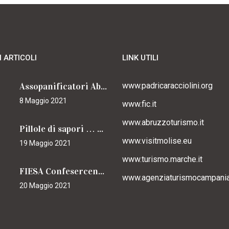
I ARTICOLI
LINK UTILI
Assopanificatori Abruzzo e Molise insieme per il Cammino
www.padricaracciolini.org
8 Maggio 2021
www.fic.it
www.abruzzoturismo.it
Pillole di sapori … caracciolini
www.visitmolise.eu
19 Maggio 2021
www.turismo.marche.it
FIESA Confesercenti Campania per il Cammino
www.agenziaturismocampania.
20 Maggio 2021