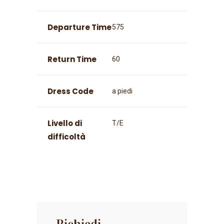
Departure Time
575
Return Time
60
Dress Code
a piedi
Livello di
T/E
difficoltà