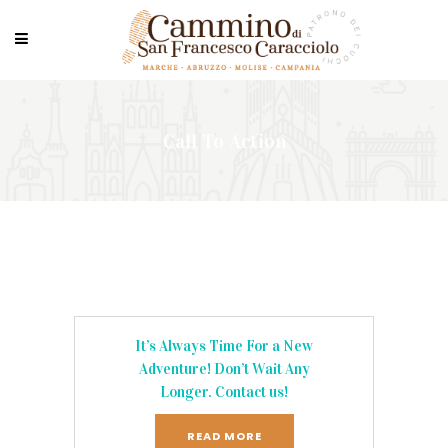
Call To Action
It’s Always Time For a New
Adventure! Don’t Wait Any
Longer. Contact us!
READ MORE