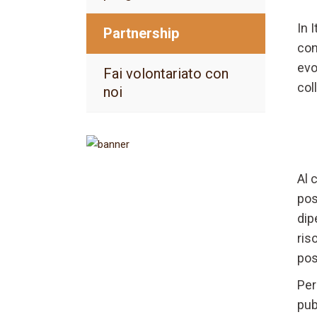
In 
Partnership
con
evo
Fai volontariato con
col
noi
Al 
pos
dip
Iscriviti alla
ris
newsletter
pos
Ricevi aggiornamenti sul
Per
Cammino
pub