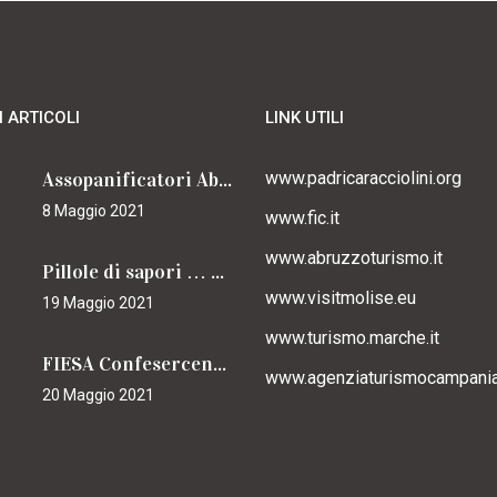
I ARTICOLI
LINK UTILI
Assopanificatori Abruzzo e Molise insieme per il Cammino
www.padricaracciolini.org
8 Maggio 2021
www.fic.it
www.abruzzoturismo.it
Pillole di sapori … caracciolini
www.visitmolise.eu
19 Maggio 2021
www.turismo.marche.it
FIESA Confesercenti Campania per il Cammino
www.agenziaturismocampania.
20 Maggio 2021