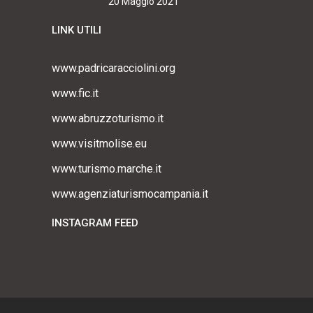
20 Maggio 2021
LINK UTILI
www.padricaracciolini.org
www.fic.it
www.abruzzoturismo.it
www.visitmolise.eu
www.turismo.marche.it
www.agenziaturismocampania.it
INSTAGRAM FEED