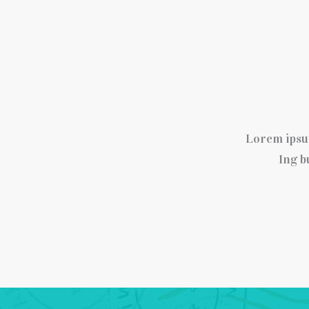
Lorem ipsum
Ing b