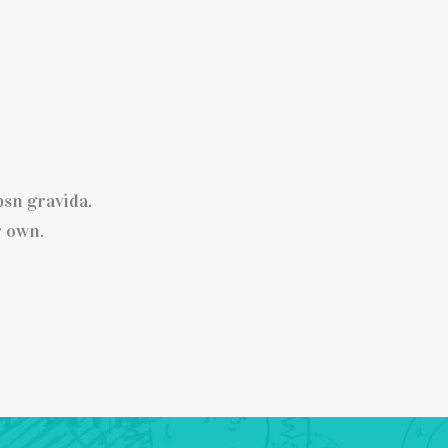
psn gravida.
r own.