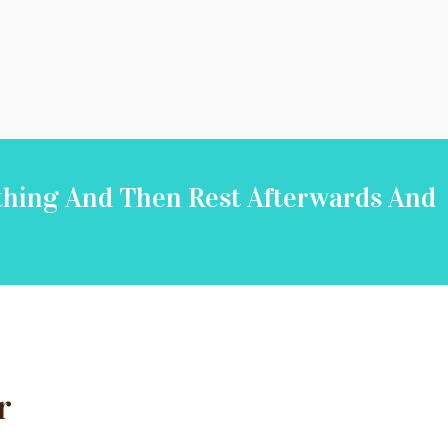
thing And Then Rest Afterwards And
r