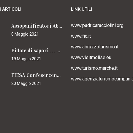
I ARTICOLI
LINK UTILI
Assopanificatori Abruzzo e Molise insieme per il Cammino
www.padricaracciolini.org
8 Maggio 2021
www.fic.it
www.abruzzoturismo.it
Pillole di sapori … caracciolini
www.visitmolise.eu
19 Maggio 2021
www.turismo.marche.it
FIESA Confesercenti Campania per il Cammino
www.agenziaturismocampania.
20 Maggio 2021