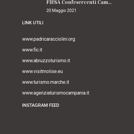
FIESA Confesercenti Campania per il Cammino
20 Maggio 2021
LINK UTILI
www.padricaracciolini.org
www.fic.it
www.abruzzoturismo.it
www.visitmolise.eu
www.turismo.marche.it
www.agenziaturismocampania.it
INSTAGRAM FEED