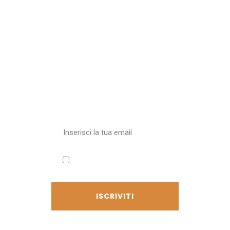
Iscriviti alla
newsletter
Ricevi aggiornamenti sul
Cammino
Accetto l'informativa sulla
privacy