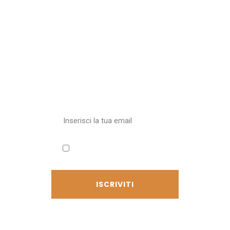
Iscriviti alla
newsletter
Ricevi aggiornamenti sul
Cammino
Accetto l'informativa sulla
privacy