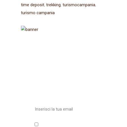
time deposit
trekking
turismocampania
turismo campania
Iscriviti alla
newsletter
Ricevi aggiornamenti sul
Cammino
Accetto l'informativa sulla