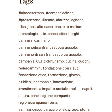
Tags
#altocasertano
#campaniadivina
#presenzano
#teano
abruzzo
agnone
alberghieri
alto casertano
alto molise
archeologia
arte
banca etica
borghi
cammini
cammino
camminodisanfrancescocaracciolo
cammino di san francesco caracciolo
campania
CEI
cicloturismo
cucina
cuochi
federcammini
fondazione con il sud
fondazione etica
formazione
giovani
giubileo
incampania
innovazione
investimenti a impatto sociale
molise
napoli
natura
pane
regione campania
regionecampania
roma
san francesco caracciolo
slowfood
storia