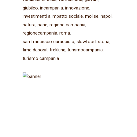
giubileo
incampania
innovazione
investimenti a impatto sociale
molise
napoli
natura
pane
regione campania
regionecampania
roma
san francesco caracciolo
slowfood
storia
time deposit
trekking
turismocampania
turismo campania
Iscriviti alla
newsletter
Ricevi aggiornamenti sul