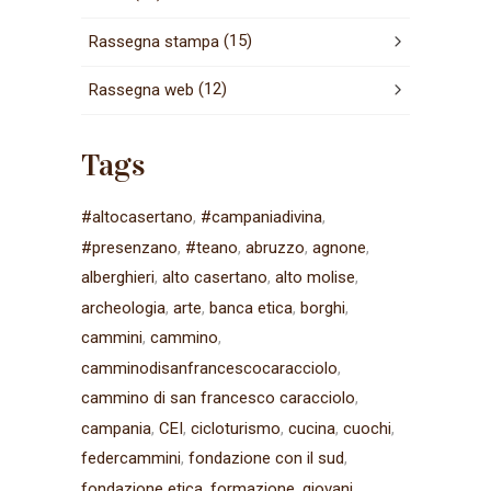
(15)
Rassegna stampa
(12)
Rassegna web
Tags
#altocasertano
#campaniadivina
#presenzano
#teano
abruzzo
agnone
alberghieri
alto casertano
alto molise
archeologia
arte
banca etica
borghi
cammini
cammino
camminodisanfrancescocaracciolo
cammino di san francesco caracciolo
campania
CEI
cicloturismo
cucina
cuochi
federcammini
fondazione con il sud
fondazione etica
formazione
giovani