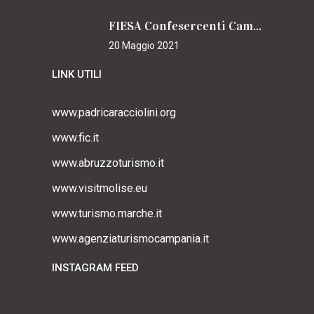
FIESA Confesercenti Campania per il Cammino
20 Maggio 2021
LINK UTILI
www.padricaracciolini.org
www.fic.it
www.abruzzoturismo.it
www.visitmolise.eu
www.turismo.marche.it
www.agenziaturismocampania.it
INSTAGRAM FEED