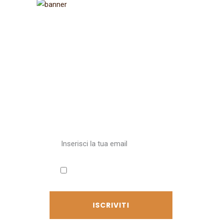
Iscriviti alla
newsletter
Ricevi aggiornamenti sul
Cammino
Accetto l'informativa sulla
privacy