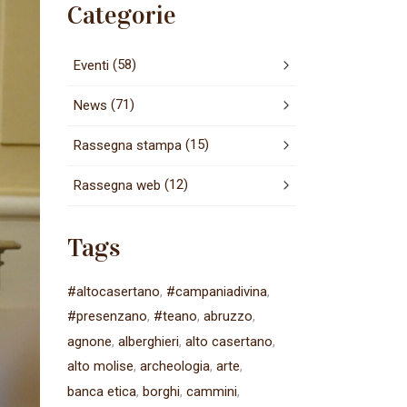
Categorie
(58)
Eventi
(71)
News
(15)
Rassegna stampa
(12)
Rassegna web
Tags
#altocasertano
#campaniadivina
#presenzano
#teano
abruzzo
agnone
alberghieri
alto casertano
alto molise
archeologia
arte
banca etica
borghi
cammini