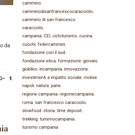
cammino
camminodisanfrancescocaracciolo
cammino di san francesco
caracciolo
campania
CEI
cicloturismo
cucina
cuochi
federcammini
to da
fondazione con il sud
fondazione etica
formazione
giovani
giubileo
incampania
innovazione
investimenti a impatto sociale
molise
napoli
natura
pane
regione campania
regionecampania
roma
san francesco caracciolo
slowfood
storia
time deposit
trekking
turismocampania
nia
turismo campania