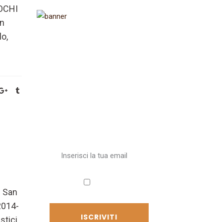
OCHI
un
o,
Iscriviti alla
newsletter
Ricevi aggiornamenti sul
Cammino
Accetto
i San
l'informativa sulla privacy
2014-
stici