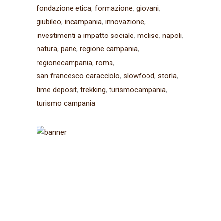
fondazione etica
formazione
giovani
giubileo
incampania
innovazione
investimenti a impatto sociale
molise
napoli
natura
pane
regione campania
regionecampania
roma
san francesco caracciolo
slowfood
storia
time deposit
trekking
turismocampania
turismo campania
Iscriviti alla
newsletter