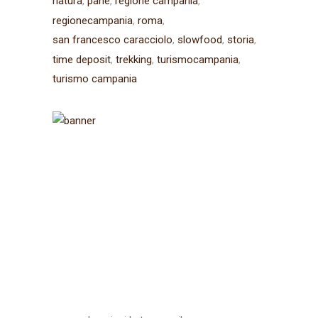
natura
pane
regione campania
regionecampania
roma
san francesco caracciolo
slowfood
storia
time deposit
trekking
turismocampania
turismo campania
Iscriviti alla
newsletter
Ricevi aggiornamenti sul
Cammino