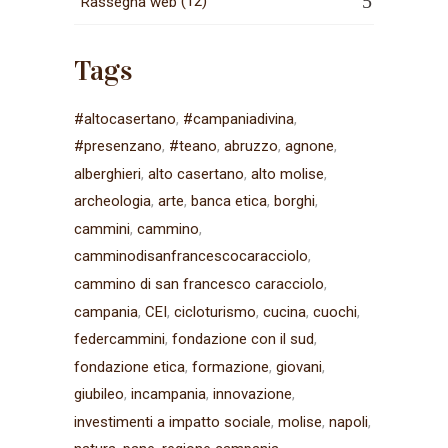
(12)
Rassegna web
Tags
#altocasertano
#campaniadivina
#presenzano
#teano
abruzzo
agnone
alberghieri
alto casertano
alto molise
archeologia
arte
banca etica
borghi
cammini
cammino
camminodisanfrancescocaracciolo
cammino di san francesco caracciolo
campania
CEI
cicloturismo
cucina
cuochi
federcammini
fondazione con il sud
fondazione etica
formazione
giovani
giubileo
incampania
innovazione
investimenti a impatto sociale
molise
napoli