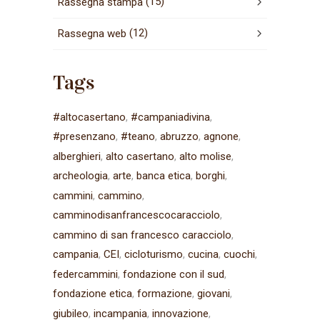
(15)
Rassegna stampa
(12)
Rassegna web
Tags
#altocasertano
#campaniadivina
#presenzano
#teano
abruzzo
agnone
alberghieri
alto casertano
alto molise
archeologia
arte
banca etica
borghi
cammini
cammino
camminodisanfrancescocaracciolo
cammino di san francesco caracciolo
campania
CEI
cicloturismo
cucina
cuochi
federcammini
fondazione con il sud
fondazione etica
formazione
giovani
giubileo
incampania
innovazione