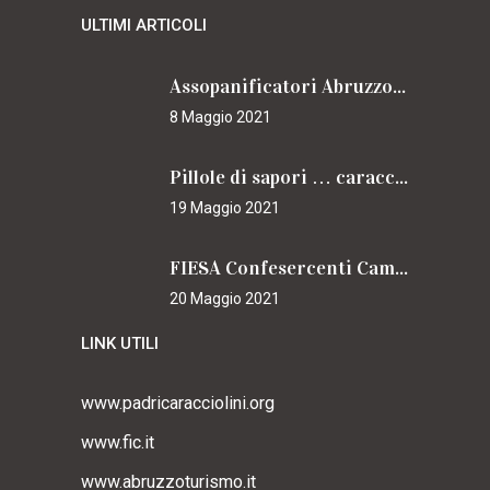
ULTIMI ARTICOLI
Assopanificatori Abruzzo e Molise insieme per il Cammino
8 Maggio 2021
Pillole di sapori … caracciolini
19 Maggio 2021
FIESA Confesercenti Campania per il Cammino
20 Maggio 2021
LINK UTILI
www.padricaracciolini.org
www.fic.it
www.abruzzoturismo.it