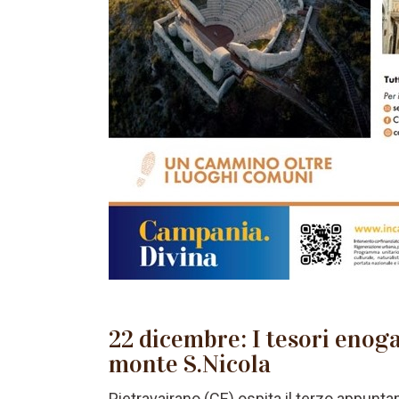
22 dicembre: I tesori enog
monte S.Nicola
Pietravairano (CE) ospita il terzo appunt