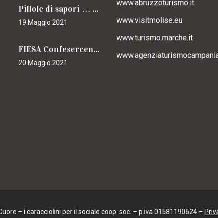
www.abruzzoturismo.it
Pillole di sapori … caracciolini
www.visitmolise.eu
19 Maggio 2021
www.turismo.marche.it
FIESA Confesercenti Campania per il Cammino
www.agenziaturismocampania.
20 Maggio 2021
ore – i caracciolini per il sociale coop. soc. – p.iva 01581190624 –
Priv