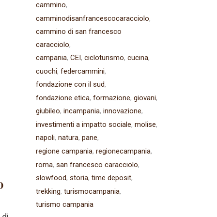
cammino
camminodisanfrancescocaracciolo
cammino di san francesco
caracciolo
campania
CEI
cicloturismo
cucina
cuochi
federcammini
fondazione con il sud
fondazione etica
formazione
giovani
giubileo
incampania
innovazione
investimenti a impatto sociale
molise
napoli
natura
pane
regione campania
regionecampania
roma
san francesco caracciolo
slowfood
storia
time deposit
o
trekking
turismocampania
turismo campania
 di