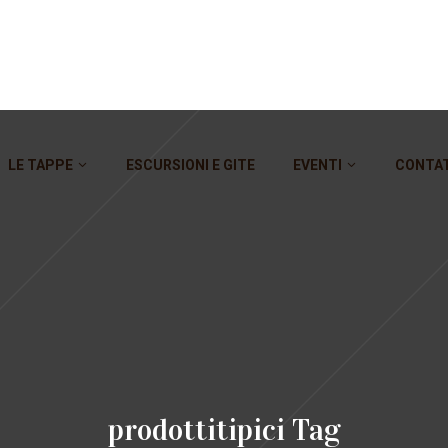
LE TAPPE
ESCURSIONI E GITE
EVENTI
CONTA
prodottitipici Tag