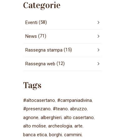
Categorie
(58)
Eventi
(71)
News
(15)
Rassegna stampa
(12)
Rassegna web
Tags
#altocasertano
#campaniadivina
#presenzano
#teano
abruzzo
agnone
alberghieri
alto casertano
alto molise
archeologia
arte
banca etica
borghi
cammini