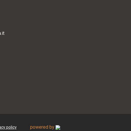
it
powered by
acy policy