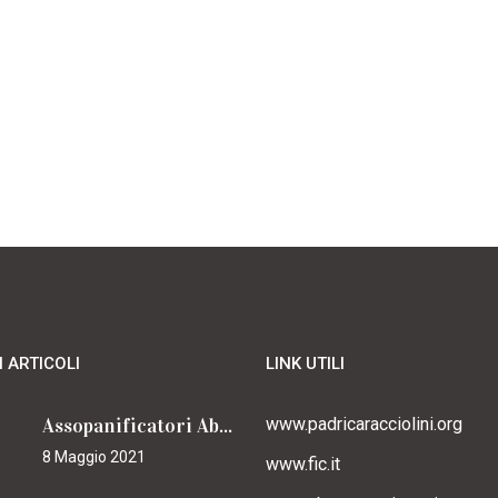
I ARTICOLI
LINK UTILI
Assopanificatori Abruzzo e Molise insieme per il Cammino
www.padricaracciolini.org
8 Maggio 2021
www.fic.it