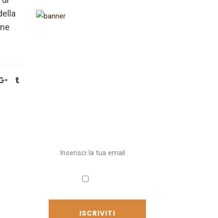
ella
one
Iscriviti alla
newsletter
Ricevi aggiornamenti sul
Cammino
Accetto
l'informativa sulla privacy