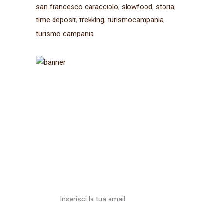
san francesco caracciolo
slowfood
storia
time deposit
trekking
turismocampania
turismo campania
Iscriviti alla
newsletter
Ricevi aggiornamenti sul
Cammino