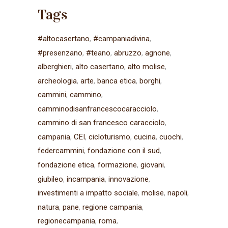
Tags
#altocasertano
#campaniadivina
#presenzano
#teano
abruzzo
agnone
alberghieri
alto casertano
alto molise
archeologia
arte
banca etica
borghi
cammini
cammino
camminodisanfrancescocaracciolo
cammino di san francesco caracciolo
campania
CEI
cicloturismo
cucina
cuochi
federcammini
fondazione con il sud
fondazione etica
formazione
giovani
giubileo
incampania
innovazione
investimenti a impatto sociale
molise
napoli
natura
pane
regione campania
regionecampania
roma