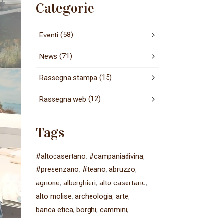
Categorie
(58)
Eventi
(71)
News
(15)
Rassegna stampa
(12)
Rassegna web
Tags
#altocasertano
#campaniadivina
#presenzano
#teano
abruzzo
agnone
alberghieri
alto casertano
alto molise
archeologia
arte
banca etica
borghi
cammini