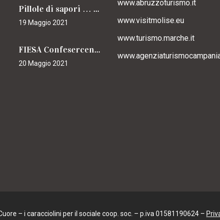
www.abruzzoturismo.it
Pillole di sapori … caracciolini
www.visitmolise.eu
19 Maggio 2021
www.turismo.marche.it
FIESA Confesercenti Campania per il Cammino
www.agenziaturismocampania.
20 Maggio 2021
ore – i caracciolini per il sociale coop. soc. – p.iva 01581190624 –
Priv