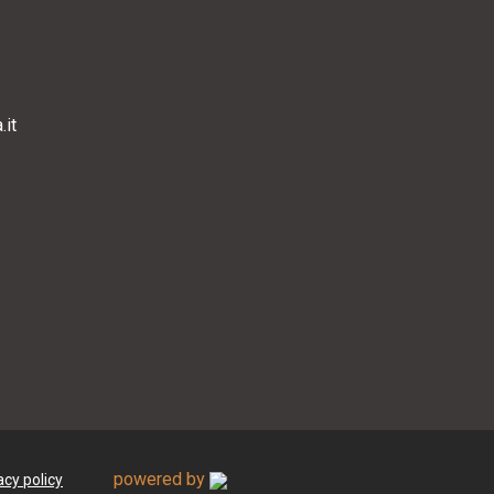
it
powered by
acy policy