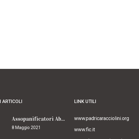
I ARTICOLI
LINK UTILI
Assopanificatori Abruzzo e Molise insieme per il Cammino
www.padricaracciolini.org
8 Maggio 2021
www.fic.it