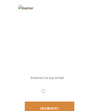
Iscriviti alla
newsletter
Ricevi aggiornamenti sul
Cammino
Accetto
l'informativa sulla privacy