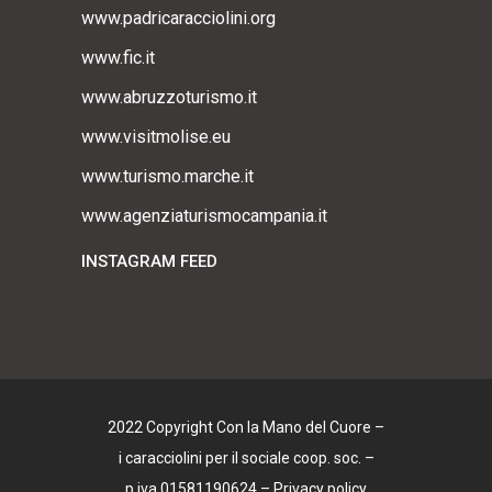
www.padricaracciolini.org
www.fic.it
www.abruzzoturismo.it
www.visitmolise.eu
www.turismo.marche.it
www.agenziaturismocampania.it
INSTAGRAM FEED
2022 Copyright Con la Mano del Cuore –
i caracciolini per il sociale coop. soc. –
p.iva 01581190624 –
Privacy policy