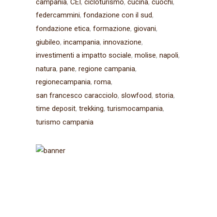
campania
CEI
cicloturismo
cucina
cuochi
federcammini
fondazione con il sud
fondazione etica
formazione
giovani
giubileo
incampania
innovazione
investimenti a impatto sociale
molise
napoli
natura
pane
regione campania
regionecampania
roma
san francesco caracciolo
slowfood
storia
time deposit
trekking
turismocampania
turismo campania
Iscriviti alla