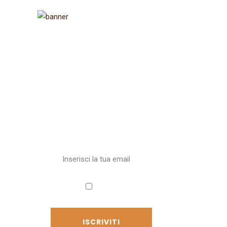
Iscriviti alla
newsletter
Ricevi aggiornamenti sul
Cammino
Accetto
l'informativa sulla privacy