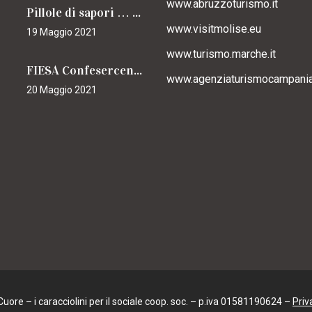
www.abruzzoturismo.it
Pillole di sapori … caracciolini
www.visitmolise.eu
19 Maggio 2021
www.turismo.marche.it
FIESA Confesercenti Campania per il Cammino
www.agenziaturismocampania.
20 Maggio 2021
ore – i caracciolini per il sociale coop. soc. – p.iva 01581190624 –
Priv