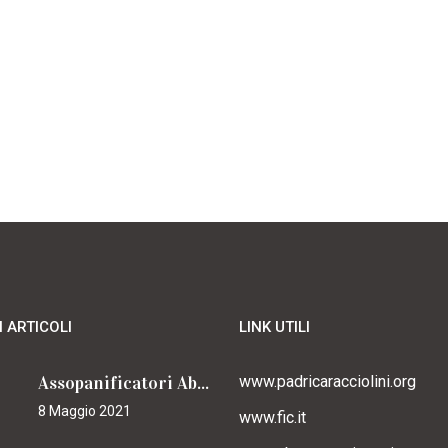
I ARTICOLI
LINK UTILI
Assopanificatori Abruzzo e Molise insieme per il Cammino
www.padricaracciolini.org
8 Maggio 2021
www.fic.it