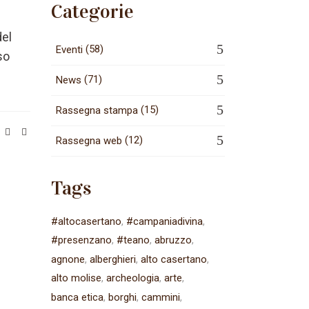
Categorie
del
(58)
Eventi
so
(71)
News
(15)
Rassegna stampa
(12)
Rassegna web
Tags
#altocasertano
#campaniadivina
#presenzano
#teano
abruzzo
agnone
alberghieri
alto casertano
alto molise
archeologia
arte
banca etica
borghi
cammini