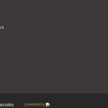
it
powered by
acy policy