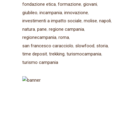
fondazione etica
formazione
giovani
giubileo
incampania
innovazione
investimenti a impatto sociale
molise
napoli
natura
pane
regione campania
regionecampania
roma
san francesco caracciolo
slowfood
storia
time deposit
trekking
turismocampania
turismo campania
Iscriviti alla
newsletter