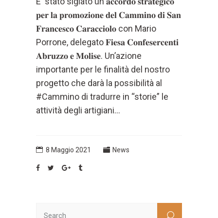
E' stato siglato un 𝐚𝐜𝐜𝐨𝐫𝐝𝐨 𝐬𝐭𝐫𝐚𝐭𝐞𝐠𝐢𝐜𝐨
𝐩𝐞𝐫 𝐥𝐚 𝐩𝐫𝐨𝐦𝐨𝐳𝐢𝐨𝐧𝐞 𝐝𝐞𝐥 𝐂𝐚𝐦𝐦𝐢𝐧𝐨 𝐝𝐢 𝐒𝐚𝐧
𝐅𝐫𝐚𝐧𝐜𝐞𝐬𝐜𝐨 𝐂𝐚𝐫𝐚𝐜𝐜𝐢𝐨𝐥𝐨 con Mario
Porrone, delegato 𝐅𝐢𝐞𝐬𝐚 𝐂𝐨𝐧𝐟𝐞𝐬𝐞𝐫𝐜𝐞𝐧𝐭𝐢
𝐀𝐛𝐫𝐮𝐳𝐳𝐨 𝐞 𝐌𝐨𝐥𝐢𝐬𝐞. Un’azione
importante per le finalità del nostro
progetto che darà la possibilità al
#Cammino di tradurre in “storie” le
attività degli artigiani...
8 Maggio 2021
News