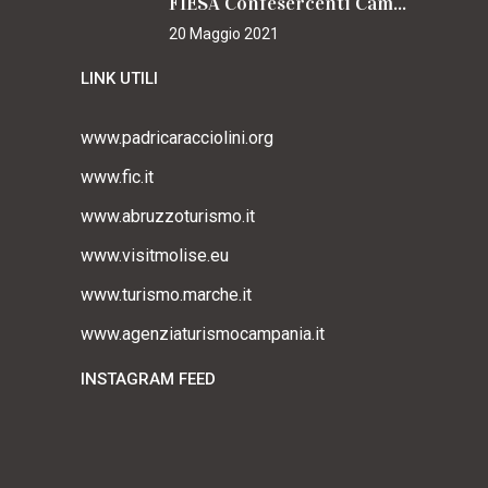
FIESA Confesercenti Campania per il Cammino
20 Maggio 2021
LINK UTILI
www.padricaracciolini.org
www.fic.it
www.abruzzoturismo.it
www.visitmolise.eu
www.turismo.marche.it
www.agenziaturismocampania.it
INSTAGRAM FEED