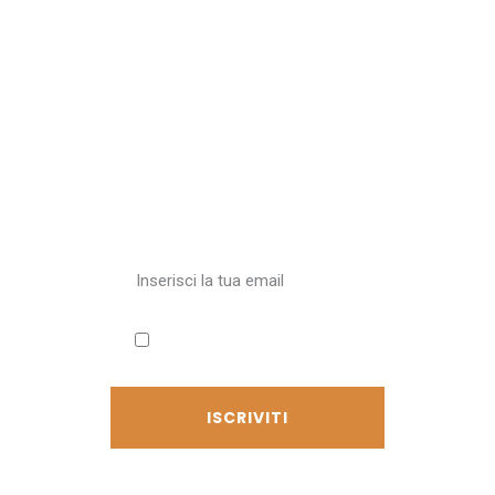
Iscriviti alla
newsletter
Ricevi aggiornamenti sul
Cammino
Accetto l'informativa sulla
privacy