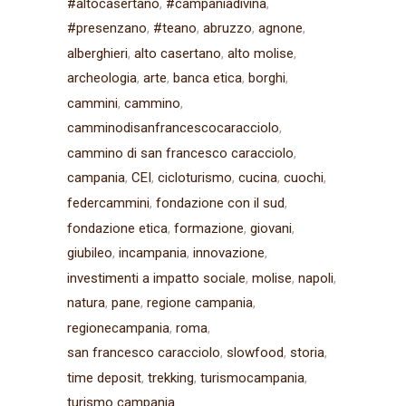
#altocasertano
#campaniadivina
#presenzano
#teano
abruzzo
agnone
alberghieri
alto casertano
alto molise
archeologia
arte
banca etica
borghi
cammini
cammino
camminodisanfrancescocaracciolo
cammino di san francesco caracciolo
campania
CEI
cicloturismo
cucina
cuochi
federcammini
fondazione con il sud
fondazione etica
formazione
giovani
giubileo
incampania
innovazione
investimenti a impatto sociale
molise
napoli
natura
pane
regione campania
regionecampania
roma
san francesco caracciolo
slowfood
storia
time deposit
trekking
turismocampania
turismo campania