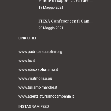
Pillole di sapori … caracciolini
19 Maggio 2021
FIESA Confesercenti Campania per il Cammino
20 Maggio 2021
LINK UTILI
www.padricaracciolini.org
www.fic.it
www.abruzzoturismo.it
www.visitmolise.eu
www.turismo.marche.it
www.agenziaturismocampania.it
INSTAGRAM FEED