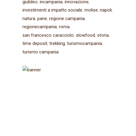
giubileo
incampania
innovazione
investimenti a impatto sociale
molise
napoli
natura
pane
regione campania
regionecampania
roma
san francesco caracciolo
slowfood
storia
time deposit
trekking
turismocampania
turismo campania
Iscriviti alla
newsletter
Ricevi aggiornamenti sul