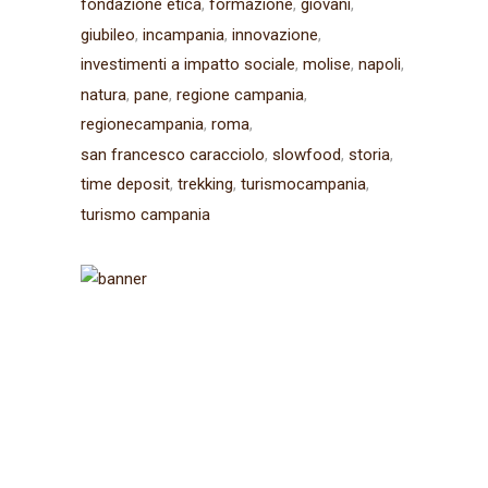
fondazione etica
formazione
giovani
giubileo
incampania
innovazione
investimenti a impatto sociale
molise
napoli
natura
pane
regione campania
regionecampania
roma
san francesco caracciolo
slowfood
storia
time deposit
trekking
turismocampania
turismo campania
Iscriviti alla
newsletter
Ricevi aggiornamenti sul