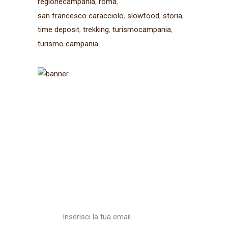
regionecampania
roma
san francesco caracciolo
slowfood
storia
time deposit
trekking
turismocampania
turismo campania
Iscriviti alla
newsletter
Ricevi aggiornamenti sul
Cammino