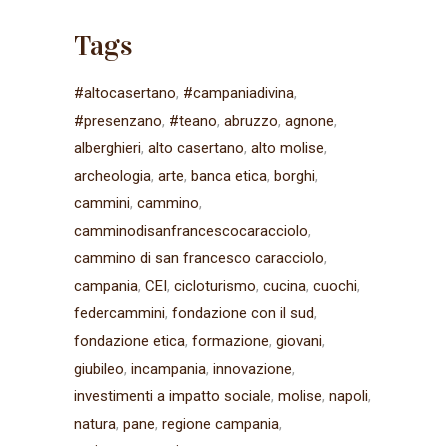
Tags
#altocasertano
#campaniadivina
#presenzano
#teano
abruzzo
agnone
alberghieri
alto casertano
alto molise
archeologia
arte
banca etica
borghi
cammini
cammino
camminodisanfrancescocaracciolo
cammino di san francesco caracciolo
campania
CEI
cicloturismo
cucina
cuochi
federcammini
fondazione con il sud
fondazione etica
formazione
giovani
giubileo
incampania
innovazione
investimenti a impatto sociale
molise
napoli
natura
pane
regione campania