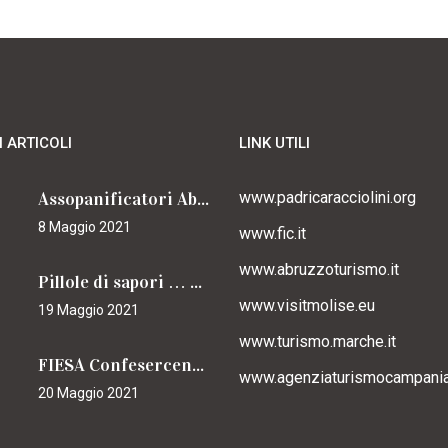
I ARTICOLI
LINK UTILI
Assopanificatori Abruzzo e Molise insieme per il Cammino
www.padricaracciolini.org
8 Maggio 2021
www.fic.it
www.abruzzoturismo.it
Pillole di sapori … caracciolini
www.visitmolise.eu
19 Maggio 2021
www.turismo.marche.it
FIESA Confesercenti Campania per il Cammino
www.agenziaturismocampania.
20 Maggio 2021