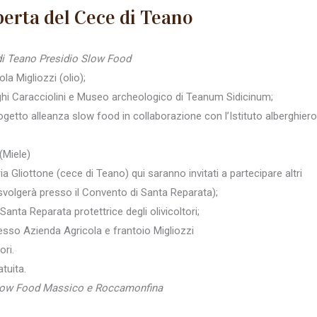
perta del Cece di Teano
 di Teano Presidio Slow Food
a Migliozzi (olio);
oghi Caracciolini e Museo archeologico di Teanum Sidicinum;
ogetto alleanza slow food in collaborazione con l’Istituto alberghiero
(Miele)
 Gliottone (cece di Teano) qui saranno invitati a partecipare altri
i svolgerà presso il Convento di Santa Reparata);
nta Reparata protettrice degli olivicoltori;
resso Azienda Agricola e frantoio Migliozzi
ori.
tuita.
 Slow Food Massico e Roccamonfina