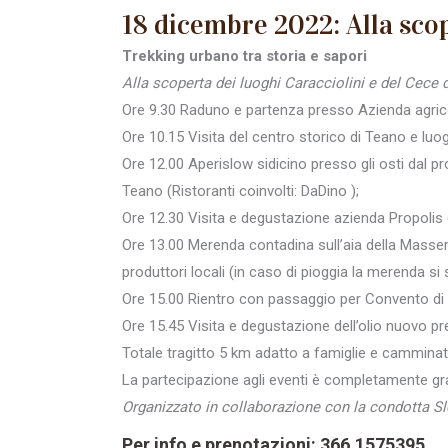
18 dicembre 2022: Alla sco
Trekking urbano tra storia e sapori
Alla scoperta dei luoghi Caracciolini e del Cece
Ore 9.30 Raduno e partenza presso Azienda agricol
Ore 10.15 Visita del centro storico di Teano e lu
Ore 12.00 Aperislow sidicino presso gli osti dal pr
Teano (Ristoranti coinvolti: DaDino );
Ore 12.30 Visita e degustazione azienda Propolis 
Ore 13.00 Merenda contadina sull’aia della Masseria
produttori locali (in caso di pioggia la merenda s
Ore 15.00 Rientro con passaggio per Convento di Sa
Ore 15.45 Visita e degustazione dell’olio nuovo p
Totale tragitto 5 km adatto a famiglie e camminat
La partecipazione agli eventi è completamente gra
Organizzato in collaborazione con la condotta
Per info e prenotazioni: 366.1575395