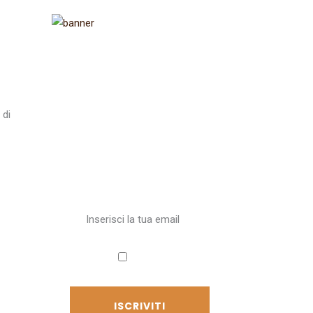
Iscriviti alla
 di
newsletter
Ricevi aggiornamenti sul
Cammino
Accetto
l'informativa sulla privacy