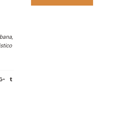
bana,
istico