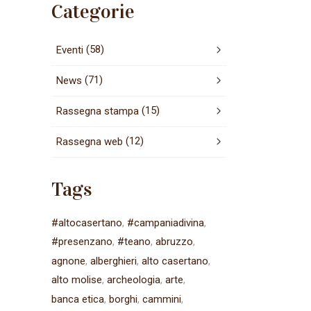
Categorie
(58)
Eventi
(71)
News
(15)
Rassegna stampa
(12)
Rassegna web
Tags
#altocasertano
#campaniadivina
#presenzano
#teano
abruzzo
agnone
alberghieri
alto casertano
alto molise
archeologia
arte
banca etica
borghi
cammini