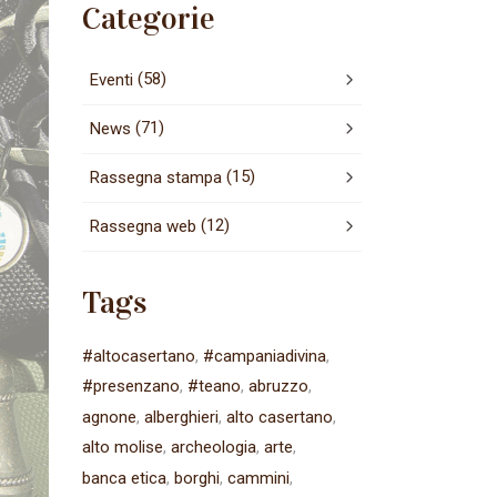
Categorie
(58)
Eventi
(71)
News
(15)
Rassegna stampa
(12)
Rassegna web
Tags
#altocasertano
#campaniadivina
#presenzano
#teano
abruzzo
agnone
alberghieri
alto casertano
alto molise
archeologia
arte
banca etica
borghi
cammini