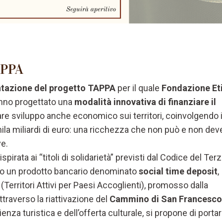
APPA
entazione del progetto TAPPA
per il quale
Fondazione Et
no progettato una
modalità innovativa di finanziare il
are sviluppo anche economico sui territori, coinvolgendo i
 mila miliardi di euro: una ricchezza che non può e non dev
ve.
pirata ai “titoli di solidarietà” previsti dal Codice del Ter
ato un prodotto bancario denominato
social time deposit
,
Territori Attivi per Paesi Accoglienti), promosso dalla
traverso la riattivazione del
Cammino di San Francesco
enza turistica e dell’offerta culturale, si propone di porta