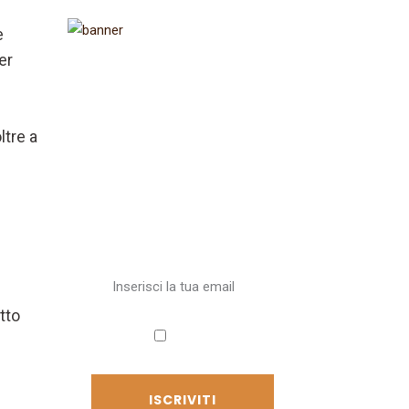
e
er
Iscriviti alla
ltre a
newsletter
Ricevi aggiornamenti sul
Cammino
tto
Accetto
l'informativa sulla privacy