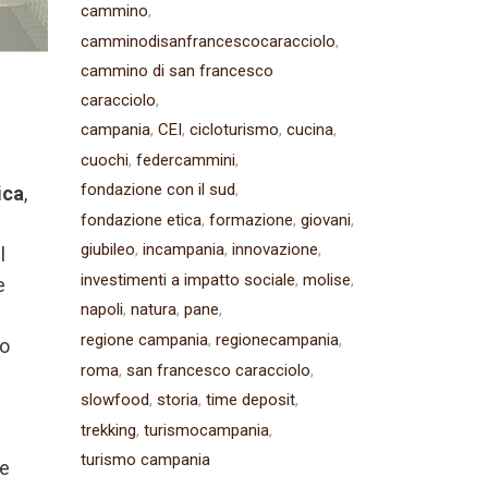
cammino
camminodisanfrancescocaracciolo
cammino di san francesco
caracciolo
campania
CEI
cicloturismo
cucina
cuochi
federcammini
fondazione con il sud
ica
,
fondazione etica
formazione
giovani
giubileo
incampania
innovazione
l
investimenti a impatto sociale
molise
e
napoli
natura
pane
regione campania
regionecampania
zo
roma
san francesco caracciolo
slowfood
storia
time deposit
trekking
turismocampania
turismo campania
re