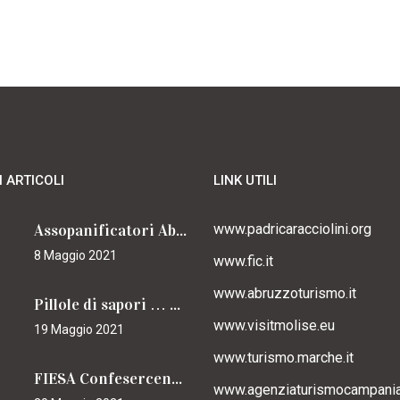
I ARTICOLI
LINK UTILI
Assopanificatori Abruzzo e Molise insieme per il Cammino
www.padricaracciolini.org
8 Maggio 2021
www.fic.it
www.abruzzoturismo.it
Pillole di sapori … caracciolini
www.visitmolise.eu
19 Maggio 2021
www.turismo.marche.it
FIESA Confesercenti Campania per il Cammino
www.agenziaturismocampania.