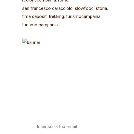
regionecampania
roma
san francesco caracciolo
slowfood
storia
time deposit
trekking
turismocampania
turismo campania
Iscriviti alla
newsletter
Ricevi aggiornamenti sul
Cammino