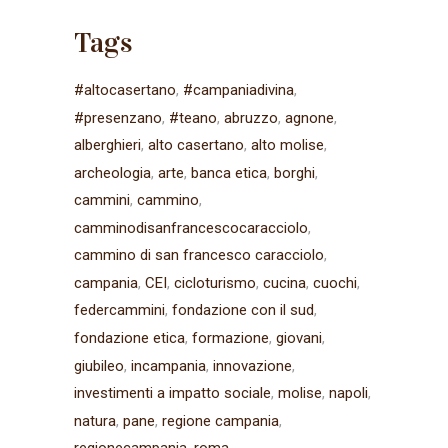
Tags
#altocasertano
#campaniadivina
#presenzano
#teano
abruzzo
agnone
alberghieri
alto casertano
alto molise
archeologia
arte
banca etica
borghi
cammini
cammino
camminodisanfrancescocaracciolo
cammino di san francesco caracciolo
campania
CEI
cicloturismo
cucina
cuochi
federcammini
fondazione con il sud
fondazione etica
formazione
giovani
giubileo
incampania
innovazione
investimenti a impatto sociale
molise
napoli
natura
pane
regione campania