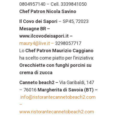
0804957140 – Cell. 3339841050
Chef Patron Nicola Savino
Il Covo dei Sapori
– SP45, 72023
Mesagne BR –
www.ilcovodeisapori.it –
maury4@live.it –
3298057717
Lo
Chef Patron Maurizio Caggiano
ha scelto come piatto per l’iniziativa:
Orecchiette con funghi porcini su
crema di zucca
Canneto beach2 –
Via Garibaldi, 147
– 76016
Margherita di Savoia (BT) –
info@ristorantecannetobeach2.com
–
www.ristorantecannetobeach2.com