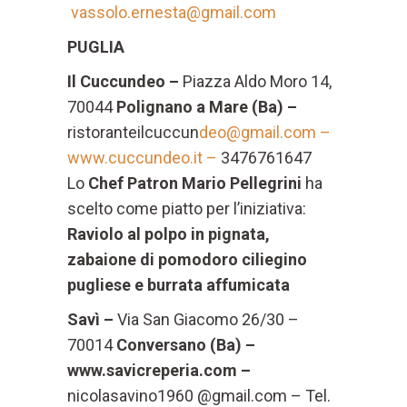
vassolo.ernesta@gmail.com
PUGLIA
Il Cuccundeo –
Piazza Aldo Moro 14,
70044
Polignano a Mare (Ba) –
ristoranteilcuccun
deo@gmail.com –
www.cuccundeo.it –
3476761647
Lo
Chef Patron Mario Pellegrini
ha
scelto come piatto per l’iniziativa:
Raviolo al polpo in pignata,
zabaione di pomodoro ciliegino
pugliese e burrata affumicata
Savì –
Via San Giacomo 26/30 –
70014
Conversano (Ba) –
www.savicreperia.com –
nicolasavino1960 @gmail.com – Tel.