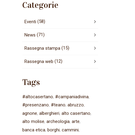
Categorie
(58)
Eventi
(71)
News
(15)
Rassegna stampa
(12)
Rassegna web
Tags
#altocasertano
#campaniadivina
#presenzano
#teano
abruzzo
agnone
alberghieri
alto casertano
alto molise
archeologia
arte
banca etica
borghi
cammini