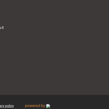
it
powered by
acy policy