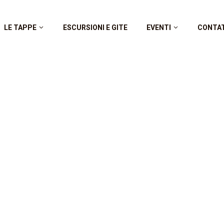
LE TAPPE
ESCURSIONI E GITE
EVENTI
CONTA
Racconti all’ombra del chiostro