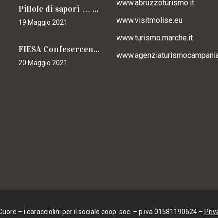
www.abruzzoturismo.it
Pillole di sapori … caracciolini
www.visitmolise.eu
19 Maggio 2021
www.turismo.marche.it
FIESA Confesercenti Campania per il Cammino
www.agenziaturismocampania.
20 Maggio 2021
ore – i caracciolini per il sociale coop. soc. – p.iva 01581190624 –
Priv