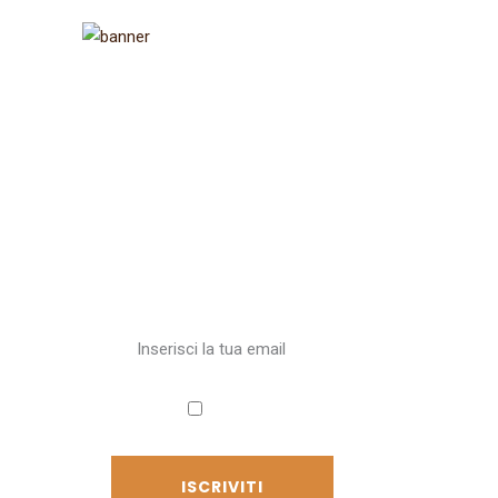
Iscriviti alla
newsletter
Ricevi aggiornamenti sul
Cammino
Accetto
l'informativa sulla privacy