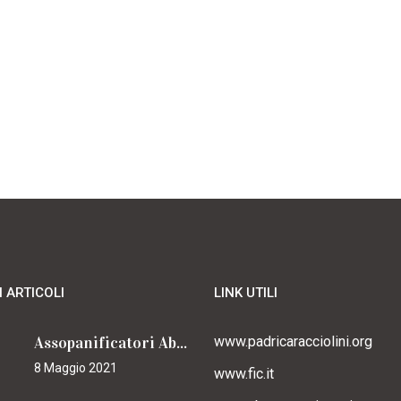
I ARTICOLI
LINK UTILI
Assopanificatori Abruzzo e Molise insieme per il Cammino
www.padricaracciolini.org
8 Maggio 2021
www.fic.it