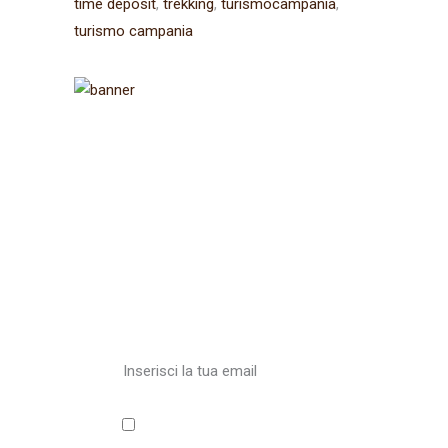
time deposit
trekking
turismocampania
turismo campania
Iscriviti alla
newsletter
Ricevi aggiornamenti sul
Cammino
Accetto l'informativa sulla