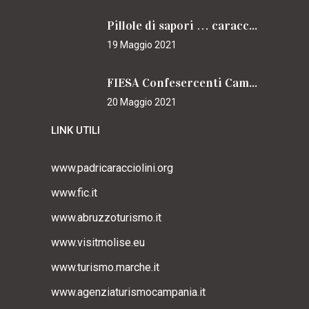
Pillole di sapori … caracciolini
19 Maggio 2021
FIESA Confesercenti Campania per il Cammino
20 Maggio 2021
LINK UTILI
www.padricaracciolini.org
www.fic.it
www.abruzzoturismo.it
www.visitmolise.eu
www.turismo.marche.it
www.agenziaturismocampania.it